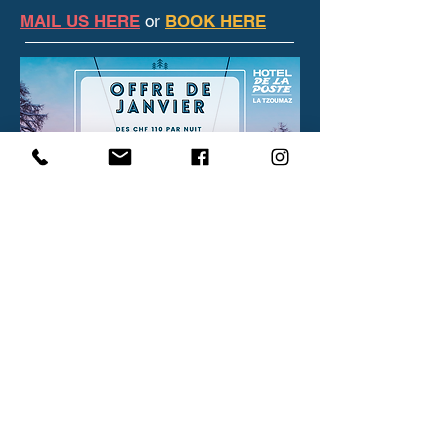
MAIL US HERE
or
BOOK HERE
YOUR WORKPLACE IN THE HEART
OF THE 4 VALLEYS